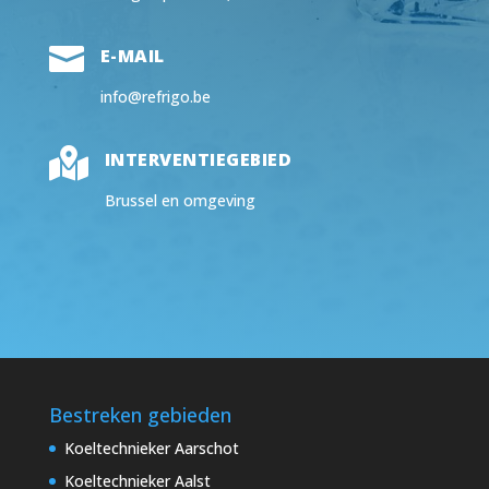

E-MAIL
info@refrigo.be

INTERVENTIEGEBIED
Brussel en omgeving
Bestreken gebieden
Koeltechnieker Aarschot
Koeltechnieker Aalst