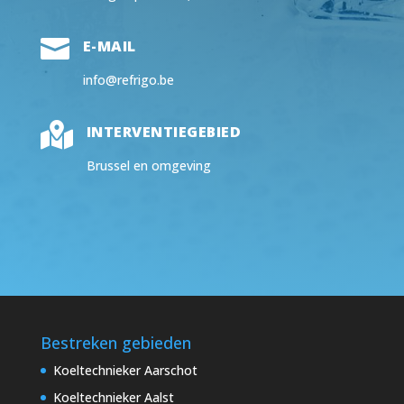

E-MAIL
info@refrigo.be

INTERVENTIEGEBIED
Brussel en omgeving
Bestreken gebieden
Koeltechnieker Aarschot
Koeltechnieker Aalst