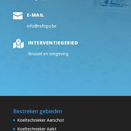

E-MAIL
info@refrigo.be

INTERVENTIEGEBIED
Brussel en omgeving
Bestreken gebieden
Koeltechnieker Aarschot
Koeltechnieker Aalst